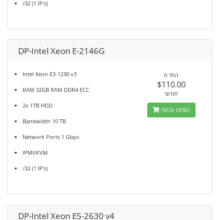
/32 (1 IP's)
DP-Intel Xeon E-2146G
Intel Xeon E3-1230 v3
החל מ
$110.00
RAM 32GB RAM DDR4 ECC
חודשי
2x 1TB HDD
הזמינו עכשיו
Bandwidth 10 TB
Network Ports 1 Gbps
IPMI/KVM
/32 (1 IP's)
DP-Intel Xeon E5-2630 v4