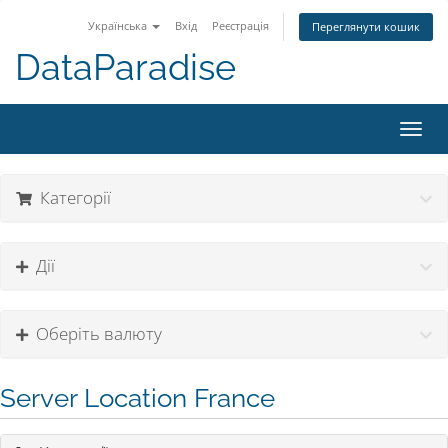
Українська
Вхід
Реєстрація
Переглянути кошик
DataParadise
Toggl
navig
Категорії
Дії
Оберіть валюту
Server Location France