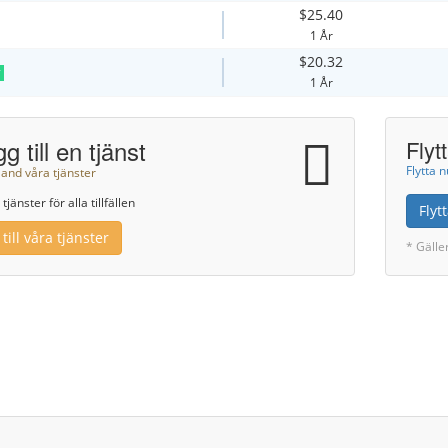
$25.40
1 År
$20.32
Y
1 År
g till en tjänst
Flyt
Flytta 
land våra tjänster
 tjänster för alla tillfällen
Fly
till våra tjänster
* Gälle