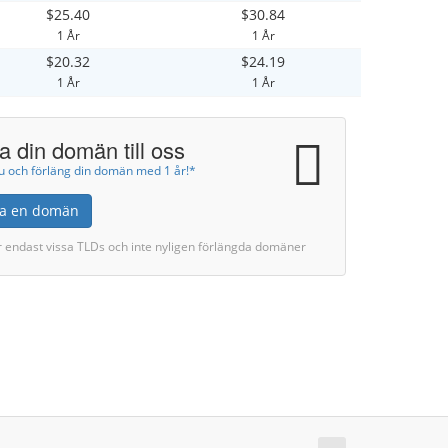
$25.40
$30.84
1 År
1 År
$20.32
$24.19
1 År
1 År
ta din domän till oss
nu och förläng din domän med 1 år!*
tta en domän
r endast vissa TLDs och inte nyligen förlängda domäner