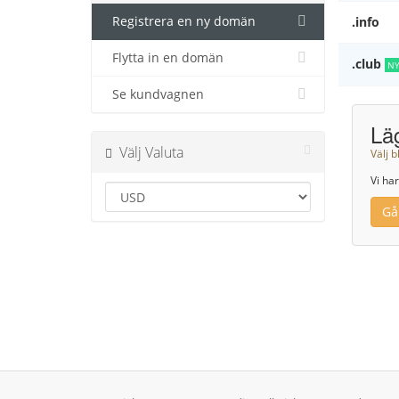
Registrera en ny domän
.info
Flytta in en domän
.club
N
Se kundvagnen
Läg
Välj Valuta
Välj b
Vi har
Gå 