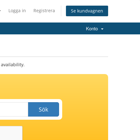
Logga in
Registrera
Se kundvagnen
Konto
vailability.
Sök