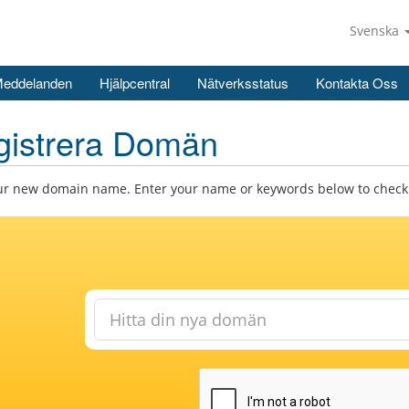
Svenska
Meddelanden
Hjälpcentral
Nätverksstatus
Kontakta Oss
gistrera Domän
ur new domain name. Enter your name or keywords below to check a