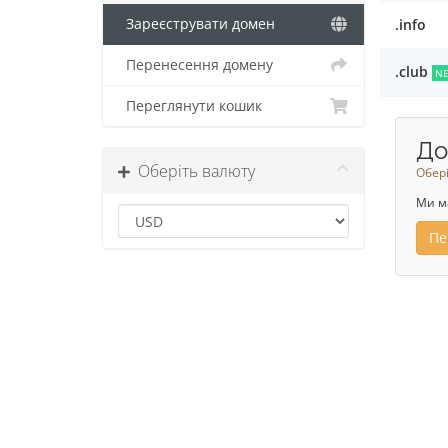
Зареєструвати домен
.info
Перенесення домену
.club
N
Переглянути кошик
До
Оберіть валюту
Обері
Ми м
Пе