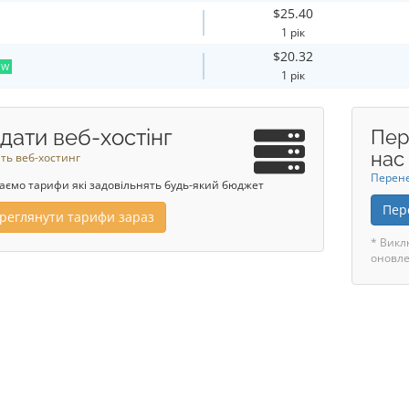
$25.40
1 рік
$20.32
EW
1 рік
дати веб-хостінг
Пер
нас
ть веб-хостинг
Перене
аємо тарифи які задовільнять будь-який бюджет
Пер
реглянути тарифи зараз
* Викл
оновле