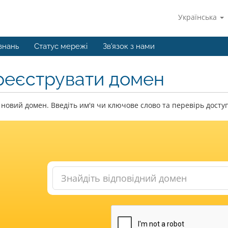
Українська
знань
Статус мережі
Зв'язок з нами
реєструвати домен
новий домен. Введіть им'я чи ключове слово та перевірь доступ