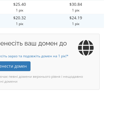
$25.40
$30.84
1 рік
1 рік
$20.32
$24.19
1 рік
1 рік
енесіть ваш домен до
сіть зараз та подовжіть домен на 1 рік!*
енести домен
ючає певні домени верхнього рівня і нещодавно
ні домени