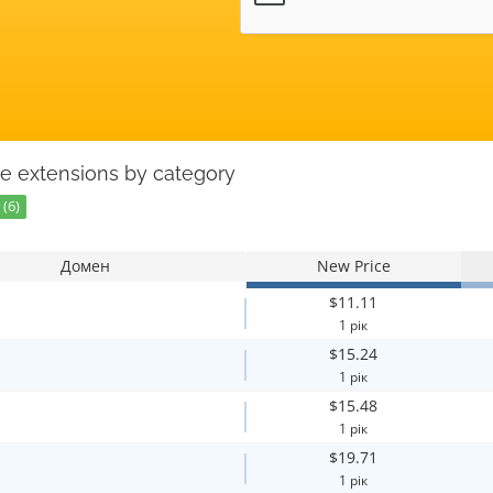
e extensions by category
(6)
Домен
New Price
$11.11
1 рік
$15.24
1 рік
$15.48
1 рік
$19.71
1 рік