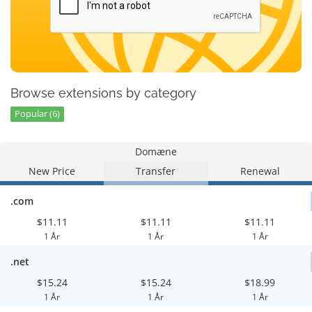
Browse extensions by category
Popular (6)
Domæne
New Price
Transfer
Renewal
.com
$11.11
$11.11
$11.11
1 År
1 År
1 År
.net
$15.24
$15.24
$18.99
1 År
1 År
1 År