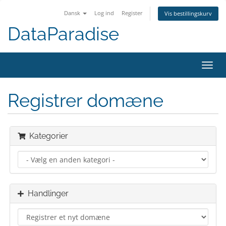
Dansk
Log ind
Register
Vis bestillingskurv
DataParadise
Toggl
navig
Registrer domæne
Kategorier
Handlinger