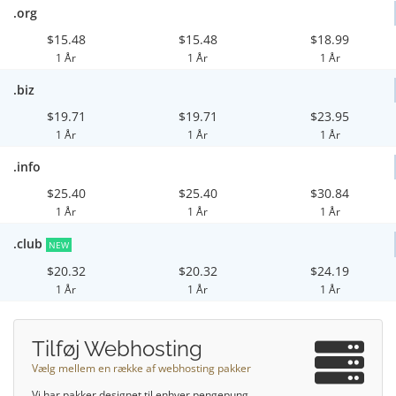
.org
$15.48
$15.48
$18.99
1 År
1 År
1 År
.biz
$19.71
$19.71
$23.95
1 År
1 År
1 År
.info
$25.40
$25.40
$30.84
1 År
1 År
1 År
.club
NEW
$20.32
$20.32
$24.19
1 År
1 År
1 År
Tilføj Webhosting
Vælg mellem en række af webhosting pakker
Vi har pakker designet til enhver pengepung