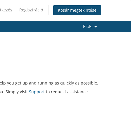
tkezés
Regisztráció
Kosár megtekintése
Fiók
lp you get up and running as quickly as possible.
ou. Simply visit
Support
to request assistance.