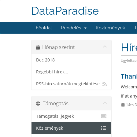
DataParadise
Főoldal
Rendelés
Közlemények
T
Hí
Hónap szerint
Dec 2018
Ügyfélkap
Régebbi hírek...
Thank
RSS-hírcsatornák megtekintése
Welcome
If at an
Támogatás
14th 
Támogatási jegyek
Közlemények