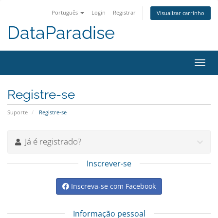
Português
Login
Registrar
Visualizar carrinho
DataParadise
Alter
nave
Registre-se
Suporte
Registre-se
Já é registrado?
Inscrever-se
Inscreva-se com Facebook
Informação pessoal