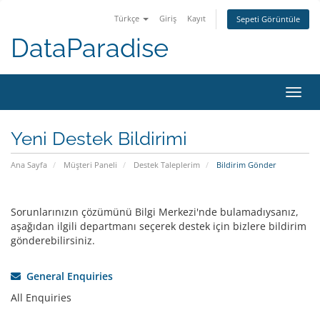
Türkçe
Giriş
Kayıt
Sepeti Görüntüle
DataParadise
Toggl
navig
Yeni Destek Bildirimi
Ana Sayfa
Müşteri Paneli
Destek Taleplerim
Bildirim Gönder
Sorunlarınızın çözümünü Bilgi Merkezi'nde bulamadıysanız,
aşağıdan ilgili departmanı seçerek destek için bizlere bildirim
gönderebilirsiniz.
General Enquiries
All Enquiries