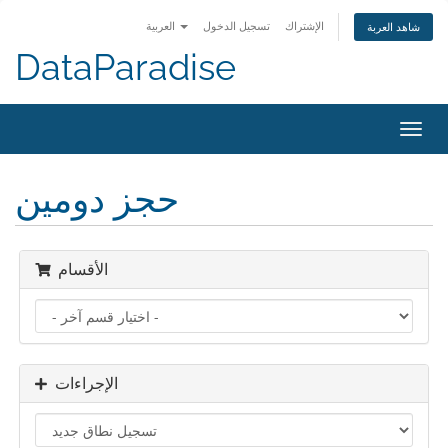
الإشتراك
تسجيل الدخول
العربية
شاهد العربة
DataParadise
Toggl
navig
حجز دومين
الأقسام
الإجراءات