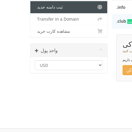
.info
ثبت دامنه جدید
Transfer in a Domain
.club
ید
مشاهده کارت خرید
کی
واحد پول
ب کنید
 داریم
کن