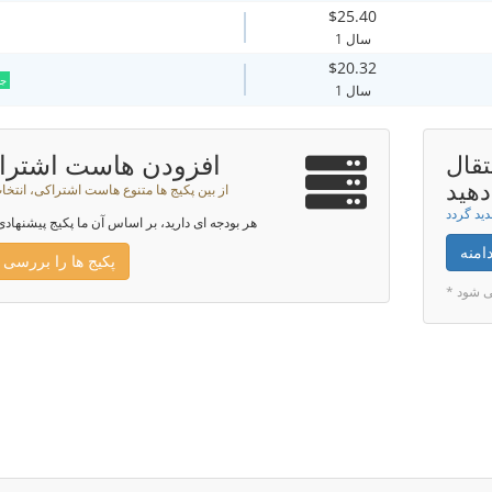
$25.40
1 سال
$20.32
جد
1 سال
افزودن هاست اشترا
تقال
دهید
از بین پکیج ها متنوع هاست اشتراکی، انتخا
هر بودجه ای دارید، بر اساس آن ما پکیج پیشنهادی
امنه
پکیج ها را بررسی 
می شود