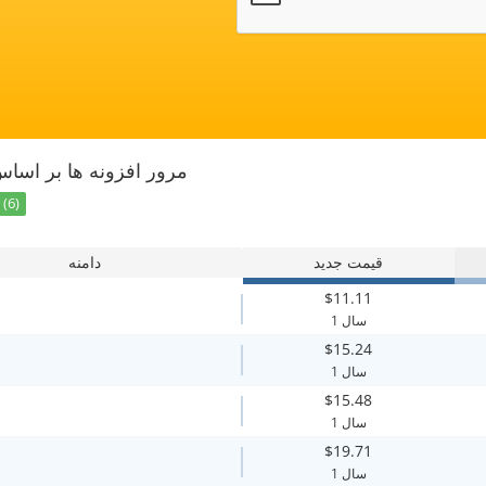
مرور افزونه ها بر اسا
(6)
قیمت جدید
دامنه
$11.11
1 سال
$15.24
1 سال
$15.48
1 سال
$19.71
1 سال