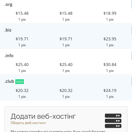
.org
$15.48
$15.48
$18.99
1 рік
1 рік
1 рік
.biz
$19.71
$19.71
$23.95
1 рік
1 рік
1 рік
.info
$25.40
$25.40
$30.84
1 рік
1 рік
1 рік
.club
NEW
$20.32
$20.32
$24.19
1 рік
1 рік
1 рік
Додати веб-хостінг
Оберіть веб-хостинг
Ми маємо тарифи які задовільнять будь-який бюджет