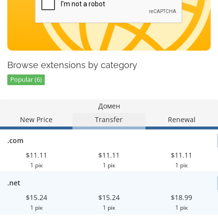
Browse extensions by category
Popular (6)
Домен
New Price
Transfer
Renewal
.com
$11.11
$11.11
$11.11
1 рік
1 рік
1 рік
.net
$15.24
$15.24
$18.99
1 рік
1 рік
1 рік