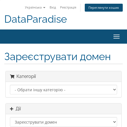
Українська
Вхід
Реєстрація
Переглянути кошик
DataParadise
Toggl
navig
Зареєструвати домен
Категорії
Дії