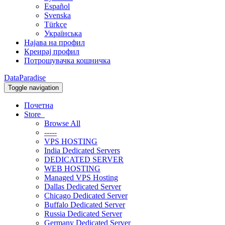
Español
Svenska
Türkçe
Українська
Најава на профил
Креирај профил
Потрошувачка кошничка
DataParadise
Toggle navigation
Почетна
Store
Browse All
-----
VPS HOSTING
India Dedicated Servers
DEDICATED SERVER
WEB HOSTING
Managed VPS Hosting
Dallas Dedicated Server
Chicago Dedicated Server
Buffalo Dedicated Server
Russia Dedicated Server
Germany Dedicated Server