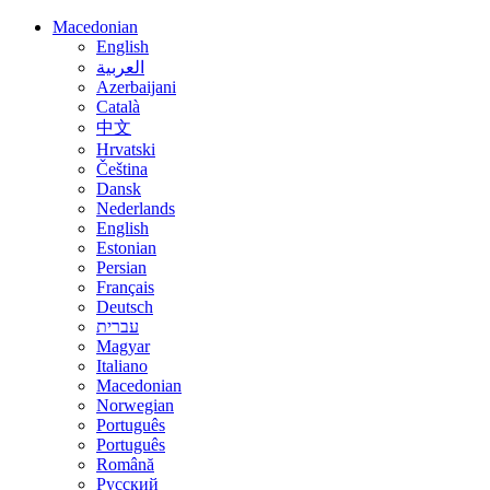
Macedonian
English
العربية
Azerbaijani
Català
中文
Hrvatski
Čeština
Dansk
Nederlands
English
Estonian
Persian
Français
Deutsch
עברית
Magyar
Italiano
Macedonian
Norwegian
Português
Português
Română
Русский