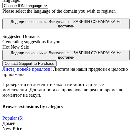
language.
Please select the language of the domain you wish to register.
Додади во кошничка
Вчитување...
ЗАВРШИ СО НАРАЧКА
Не
достапен
Suggested Domains
Generating suggestions for you
Hot
New
Sale
Додади во кошничка
Вчитување...
ЗАВРШИ СО НАРАЧКА
Не
достапен
Contact Support to Purchase
Листај повеќе предлози!
Листата на наши предлози е целосно
прикажана.
Проверката на домените како и нивниот статус се
моментални. Достапноста се проверува во реално време, во
моментот на закуп.
Browse extensions by category
Popular (6)
Домен
New Price