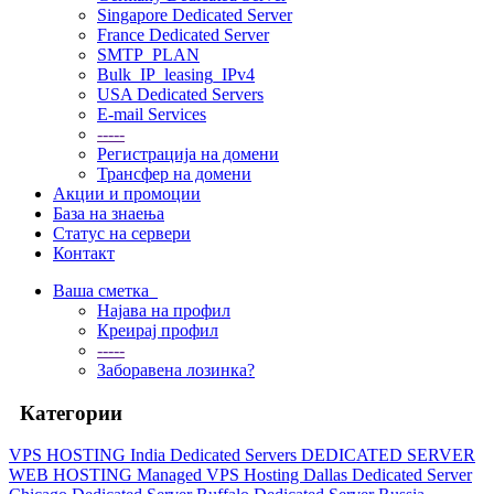
Singapore Dedicated Server
France Dedicated Server
SMTP_PLAN
Bulk_IP_leasing_IPv4
USA Dedicated Servers
E-mail Services
-----
Регистрација на домени
Трансфер на домени
Акции и промоции
База на знаења
Статус на сервери
Контакт
Ваша сметка
Најава на профил
Креирај профил
-----
Заборавена лозинка?
Категории
VPS HOSTING
India Dedicated Servers
DEDICATED SERVER
WEB HOSTING
Managed VPS Hosting
Dallas Dedicated Server