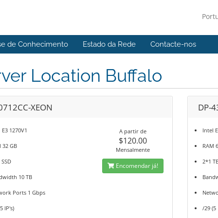
Port
se de Conhecimento
Estado da Rede
Contacte-nos
ver Location Buffalo
0712CC-XEON
DP-4
l E3 1270V1
Intel 
A partir de
$120.00
 32 GB
RAM 
Mensalmente
B SSD
2*1 T
Encomendar já!
dwidth 10 TB
Bandw
work Ports 1 Gbps
Netwo
5 IP's)
/29 (5 