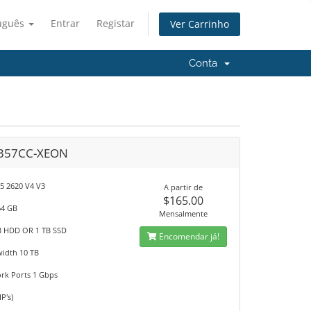
uguês
Entrar
Registar
Ver Carrinho
Conta
357CC-XEON
E5 2620 V4 V3
A partir de
$165.00
64 GB
Mensalmente
B HDD OR 1 TB SSD
Encomendar já!
idth 10 TB
rk Ports 1 Gbps
IP's)