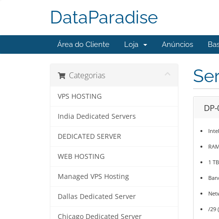
DataParadise
Área do Cliente
Loja
Anúncios
Ba
Ser
Categorias
VPS HOSTING
DP-
India Dedicated Servers
Inte
DEDICATED SERVER
RAM
WEB HOSTING
1 T
Managed VPS Hosting
Ban
Net
Dallas Dedicated Server
/29 (
Chicago Dedicated Server