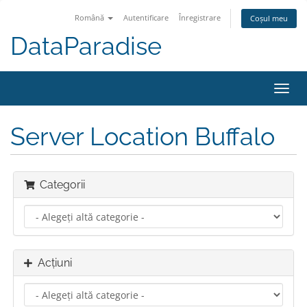
Română
Autentificare
Înregistrare
Coșul meu
DataParadise
Navi
Toggl
Server Location Buffalo
Categorii
Acțiuni