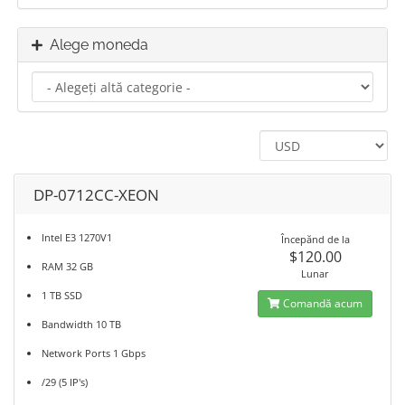
Alege moneda
DP-0712CC-XEON
Intel E3 1270V1
Începănd de la
$120.00
RAM 32 GB
Lunar
1 TB SSD
Comandă acum
Bandwidth 10 TB
Network Ports 1 Gbps
/29 (5 IP's)