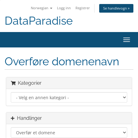
Norwegian
Logg inn
Registrer
Se handlevogn »
DataParadise
Bytt
navig
Overføre domenenavn
Kategorier
Handlinger