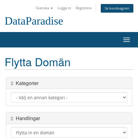
Svenska
Logga in
Registrera
Se kundvagnen
DataParadise
Toggl
navig
Flytta Domän
Kategorier
Handlingar